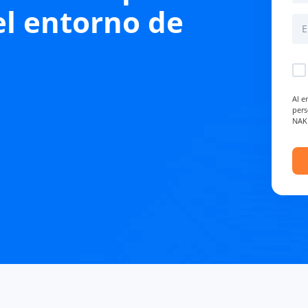
el entorno de
Al e
pers
NAK