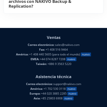
archivos con NAKIVO Backup &
Replication?
Ventas
Correo electrónico:
sales@nakivo.com
Fax:
+1 408 516 9464
América:
+1 408 440 5605 (para todo el mundo)
nuevo
EMEA:
+44 074 8287 7208
nuevo
Taiwán:
+886 9 3563 5220
Asistencia técnica
Correo electrónico:
support@nakivo.com
América:
+1 702 530 3118
nuevo
Europa:
+44 020 3885 2285
nuevo
Asia:
+85 25803 6908
nuevo