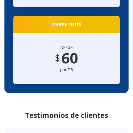
PERPETUOS
Desde
60
$
por TB
Testimonios de clientes