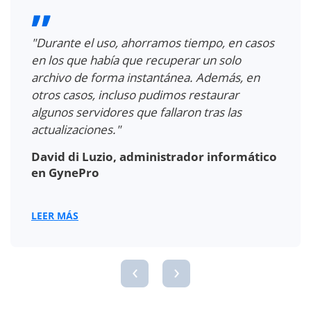
po, en casos
"Con NAKIVO Backup & Replicati
un solo
ahorramos al menos dos horas 
Además, en
solo en el backup de máquina vir
taurar
Además, ahorramos una hora po
ras las
solicitud de restauración para un
objeto."
 informático
Joey Aben, administrador de 
sistemas en Udens College
LEER MÁS
‹
›