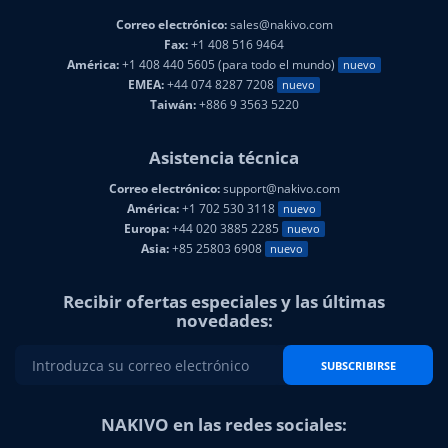
Correo electrónico:
sales@nakivo.com
Fax:
+1 408 516 9464
América:
+1 408 440 5605 (para todo el mundo)
nuevo
EMEA:
+44 074 8287 7208
nuevo
Taiwán:
+886 9 3563 5220
Asistencia técnica
Correo electrónico:
support@nakivo.com
América:
+1 702 530 3118
nuevo
Europa:
+44 020 3885 2285
nuevo
Asia:
+85 25803 6908
nuevo
Recibir ofertas especiales y las últimas
novedades:
SUBSCRIBIRSE
NAKIVO en las redes sociales: