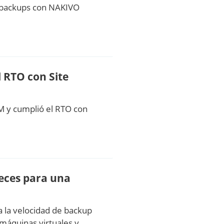
e backups con NAKIVO
 RTO con Site
M y cumplió el RTO con
veces para una
a la velocidad de backup
 máquinas virtuales y