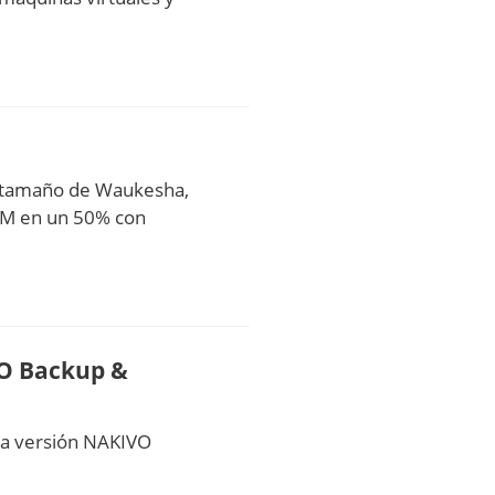
an tamaño de Waukesha,
VM en un 50% con
VO Backup &
da versión NAKIVO