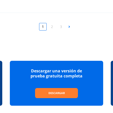
1
2
3
Next
Descargar una versión de
prueba gratuita completa
DESCARGAR