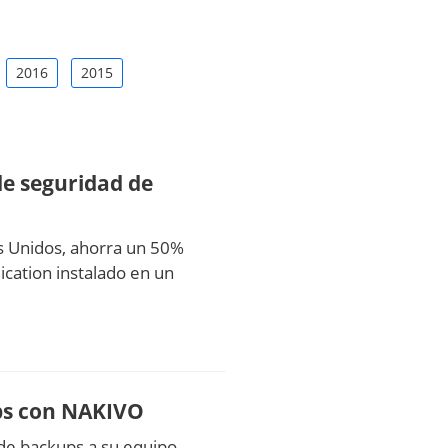
2016
2015
de seguridad de
os Unidos, ahorra un 50%
cation instalado en un
ups con NAKIVO
 de backups a su equipo